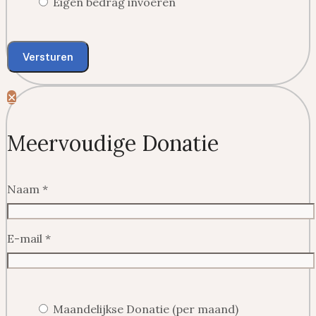
Eigen bedrag invoeren
Versturen
✕
Meervoudige Donatie
Naam
*
E-mail
*
Maandelijkse Donatie (per maand)