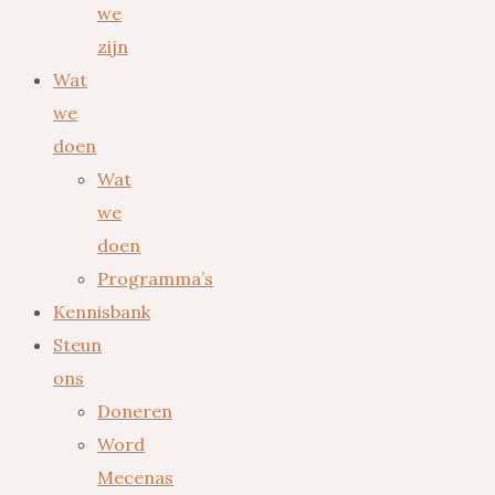
we
zijn
Wat
we
doen
Wat
we
doen
Programma’s
Kennisbank
Steun
ons
Doneren
Word
Mecenas